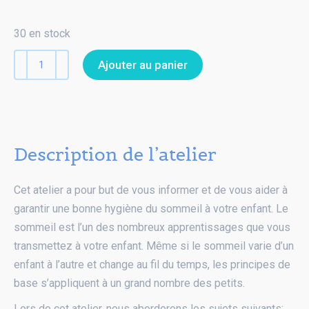
30 en stock
quantité
Ajouter au panier
de
Comment
accompagner
son
Description de l’atelier
enfant
dans
l’apprentissage
Cet atelier a pour but de vous informer et de vous aider à
au
garantir une bonne hygiène du sommeil à votre enfant. Le
sommeil
sommeil est l’un des nombreux apprentissages que vous
transmettez à votre enfant. Même si le sommeil varie d’un
enfant à l’autre et change au fil du temps, les principes de
base s’appliquent à un grand nombre des petits.
Lors de cet atelier, nous aborderons les sujets suivants: