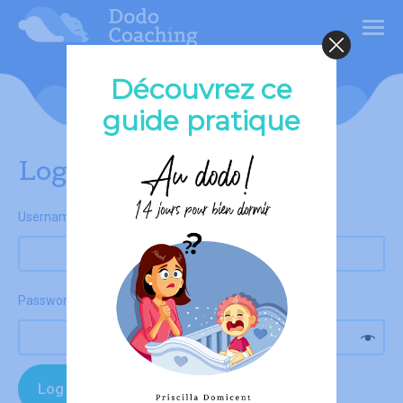
Découvrez ce
My Account
guide pratique
Login
Required
Username or email address
*
Required
Password
*
Log in