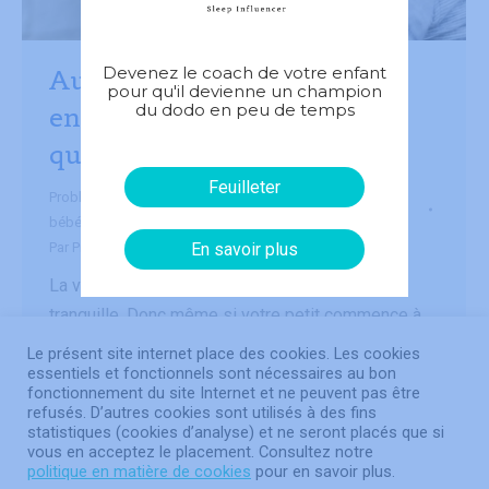
Devenez le coach de votre enfant
Au secours! Pourquoi mon
pour qu'il devienne un champion
du dodo en peu de temps
enfant dort moins bien
qu’avant?
Feuilleter
Problèmes de sommeil
,
Sommeil de l'enfant
,
Sommeil du
bébé
Par
Priscilla Domicent
23 avril 2021
En savoir plus
La vie de parents n’est pas un long fleuve
tranquille. Donc même si votre petit commence à
faire ses nuits dès son troisième mois, ne criez
Le présent site internet place des cookies. Les cookies
pas « Victoire ! » trop rapidement. Les enfants ne
essentiels et fonctionnels sont nécessaires au bon
fonctionnement du site Internet et ne peuvent pas être
sont pas des mignons petits robots
refusés. D’autres cookies sont utilisés à des fins
préprogrammés. Il y aura plusieurs événements
statistiques (cookies d’analyse) et ne seront placés que si
vous en acceptez le placement. Consultez notre
dans la vie de votre petit qui…
politique en matière de cookies
pour en savoir plus.