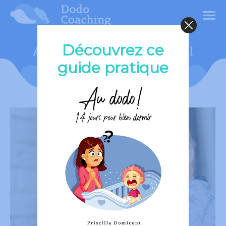
Découvrez ce
Archives du jour :
23 avril
guide pratique
2021