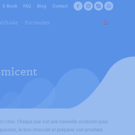
E-Book
FAQ
Blog
Contact
Formules
Facebook
Instagram
Skype
Whatsapp
page
page
page
page
éthode
Formules
opens
opens
opens
opens
in
in
in
in
new
new
new
new
window
window
window
window
Domicent
ts-Unis. Chaque jour est une nouvelle occasion pour
appuccino, le bon chocolat et préparer son prochain