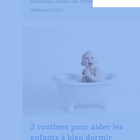
précieuses heures de sommeil. Au bout de
quelques jours,…
3 routines pour aider les
enfants à bien dormir