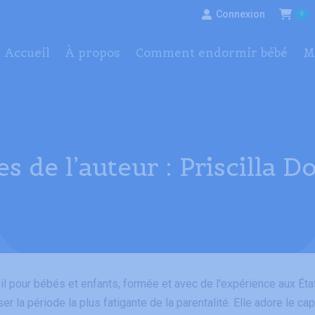
Connexion
0
À propos
Comment endormir bébé
Méthode
Accueil
À propos
Comment endormir bébé
M
s de l’auteur :
Priscilla 
l pour bébés et enfants, formée et avec de l'expérience aux Éta
er la période la plus fatigante de la parentalité. Elle adore le c