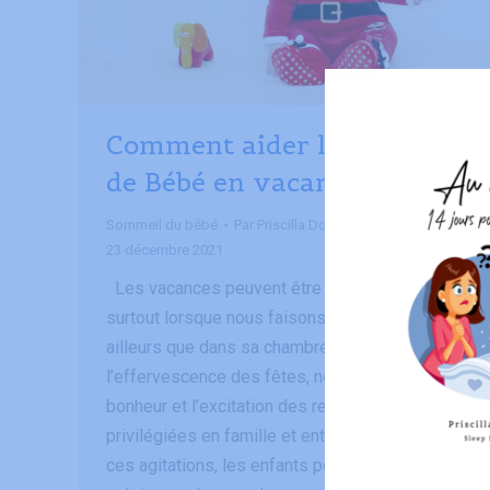
Comment aider le sommeil
de Bébé en vacances ?
Sommeil du bébé
Par
Priscilla Domicent
23 décembre 2021
Les vacances peuvent être un peu folles,
surtout lorsque nous faisons dormir Bébé
ailleurs que dans sa chambre. Avec
l’effervescence des fêtes, nous ressentons le
bonheur et l’excitation des retrouvailles
privilégiées en famille et entre amis. Mais avec
ces agitations, les enfants peuvent perdre de