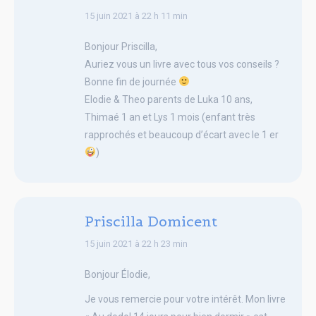
says:
15 juin 2021 à 22 h 11 min
Bonjour Priscilla,
Auriez vous un livre avec tous vos conseils ?
Bonne fin de journée
Elodie & Theo parents de Luka 10 ans,
Thimaé 1 an et Lys 1 mois (enfant très
rapprochés et beaucoup d’écart avec le 1 er
)
Priscilla Domicent
says:
15 juin 2021 à 22 h 23 min
Bonjour Élodie,
Je vous remercie pour votre intérêt. Mon livre