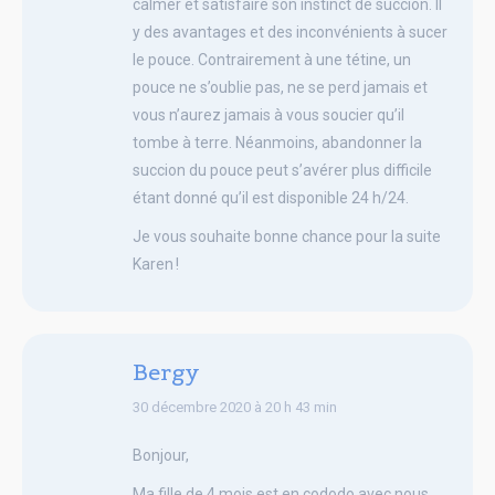
calmer et satisfaire son instinct de succion. Il
y des avantages et des inconvénients à sucer
le pouce. Contrairement à une tétine, un
pouce ne s’oublie pas, ne se perd jamais et
vous n’aurez jamais à vous soucier qu’il
tombe à terre. Néanmoins, abandonner la
succion du pouce peut s’avérer plus difficile
étant donné qu’il est disponible 24 h/24.
Je vous souhaite bonne chance pour la suite
Karen !
Bergy
says:
30 décembre 2020 à 20 h 43 min
Bonjour,
Ma fille de 4 mois est en cododo avec nous.