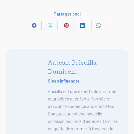
Partager ceci
Share
Share
Share
Share
Share
on
on
on
on
on
Facebook
X
Pinterest
LinkedIn
WhatsApp
Auteur:
Priscilla
Domicent
Sleep Influencer
Priscilla est une experte du sommeil
pour bébés et enfants, formée et
avec de l'expérience aux États-Unis.
Chaque jour est une nouvelle
occasion pour elle d’aider les familles
en quête de sommeil à traverser la