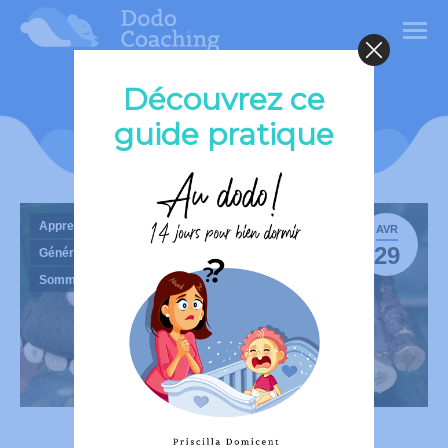
Découvrez ce
Comment aider Bébé à
guide pratique
dormir seul dès 2 mois
Apprendre à dormir
AVR
29
Général
Sommeil du bébé