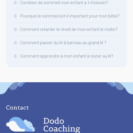
Combien de sommeil mon enfant a-t-il besoin?
Pourquoi le sommeil est-il important pour mon bébé?
Comment retarder le réveil de mon enfant le matin?
Comment passer du lit à barreau au grand lit ?
Comment apprendre à mon enfant à rester au lit?
Contact