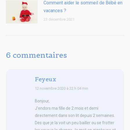
Comment aider le sommeil de Bébé en
vacances ?
23 décembre 2021
6 commentaires
Feyeux
says:
12 novembre 2020 à 22 h 04 min
Bonjour,
J’endors ma fille de 2 mois et demi
directement dans son lit depuis 2 semaines.
Des que je la voit un peu bailler ou se frotter
les yeux je la change , la met en gigoteuse et