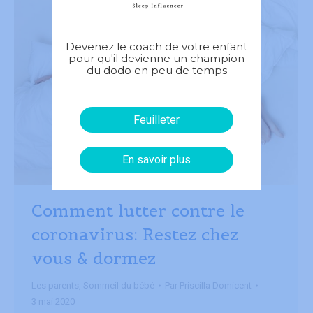
Devenez le coach de votre enfant
pour qu'il devienne un champion
du dodo en peu de temps
Feuilleter
En savoir plus
Comment lutter contre le
coronavirus: Restez chez
vous & dormez
Les parents
,
Sommeil du bébé
Par
Priscilla Domicent
3 mai 2020