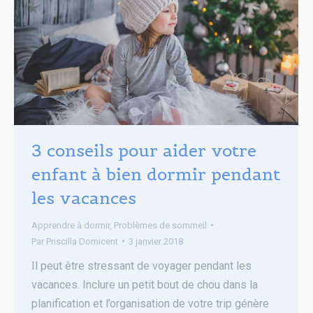
3 conseils pour aider votre
enfant à bien dormir pendant
les vacances
Apprendre à dormir
,
Problèmes de sommeil
Par
Priscilla Domicent
3 janvier 2018
Il peut être stressant de voyager pendant les
vacances. Inclure un petit bout de chou dans la
planification et l’organisation de votre trip génère